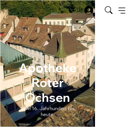
Apotheke
Roter
Ochsen
Vom 16. Jahrhundert bis
heute.